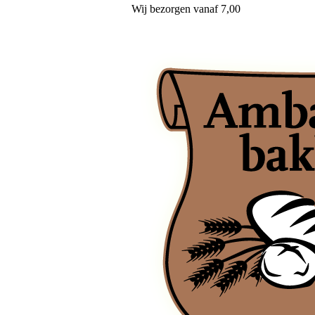
Wij
bezorgen
vanaf 7,00