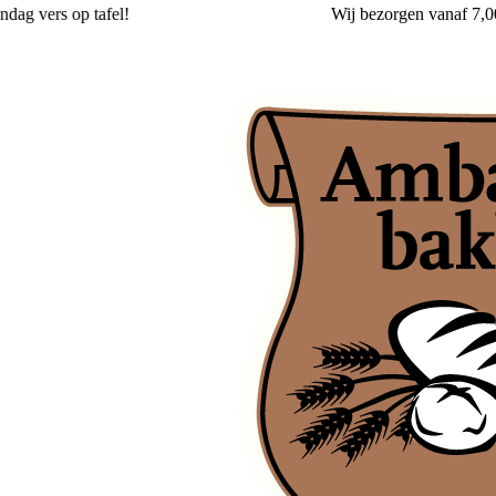
!
Wij
bezorgen
vanaf 7,00