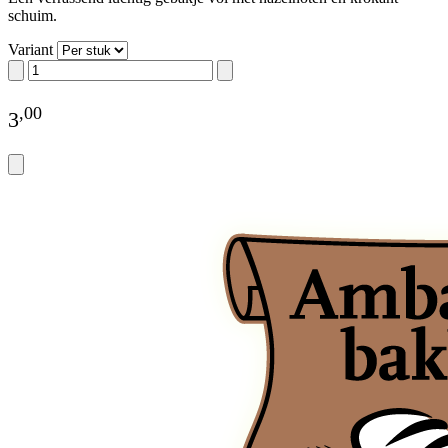
schuim.
Variant
,
00
3